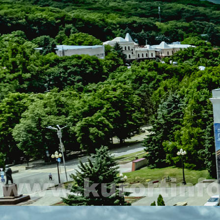
Санаторий «Славяновский исток» на карте
КОНТАКТЫ
ЕДИНОЙ СЛУЖБЫ БРОНИРОВАНИЯ:
(Бесплатный звонок)
kurortinfo@mail.ru
АДРЕС САНАТОРИЯ
СЛАВЯНОВСКИЙ ИСТОК:
357400, г. Железноводск, ул.
Калинина, 7а.