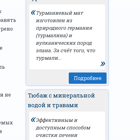
«
к
Турманиевый мат
ранять
изготовлен из
природного германия
трено
(турмалина) и
вулканических пород
е
элана. За счёт того, что
турмали...
»
ль
Подробнее
и не
Тюбаж с минеральной
водой и травами
«
Эффективным и
яемых
доступным способом
е
очистки печени