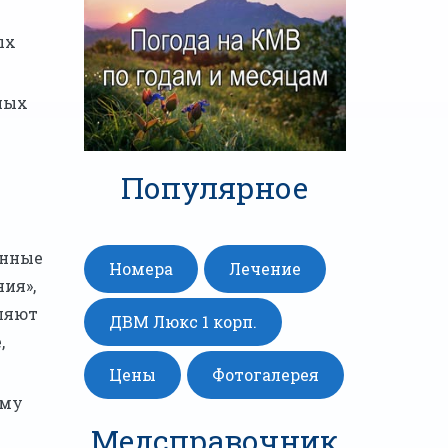
ых
ных
Популярное
енные
Номера
Лечение
ия»,
еляют
ДВМ Люкс 1 корп.
,
Цены
Фотогалерея
ому
Медсправочник