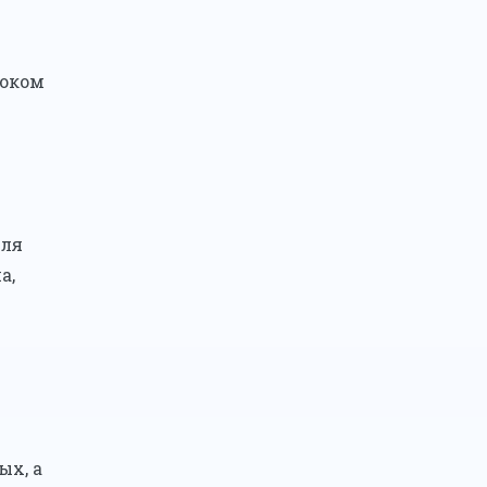
роком
для
а,
ых, а