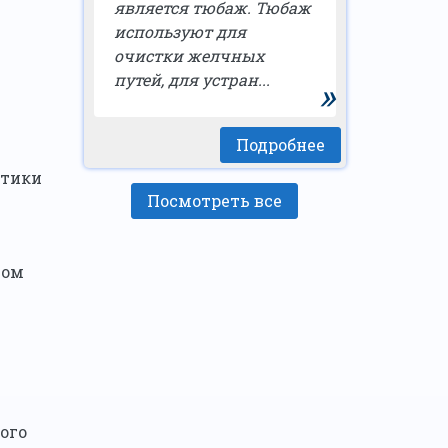
является тюбаж. Тюбаж
используют для
очистки желчных
путей, для устран...
»
Подробнее
итики
Посмотреть все
ном
ого