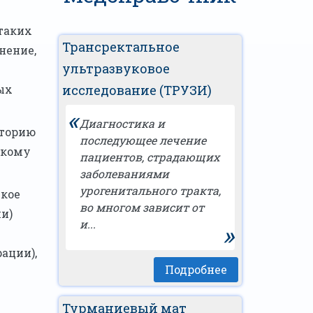
таких
Трансректальное
нение,
ультразвуковое
ых
исследование (ТРУЗИ)
«
Диагностика и
иторию
последующее лечение
скому
пациентов, страдающих
заболеваниями
урогенитального тракта,
ское
во многом зависит от
и)
и...
»
ации),
Подробнее
Турманиевый мат