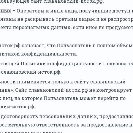
пользующее сайт славяновский-исток.рф.
нных
– Операторы и иные лица, получившие доступ 
язаны не раскрывать третьим лицам и не распрост
ъекта персональных данных, если иное не предусмо
исток.рф означает, что Пользователь в полном объем
олитикой конфиденциальности.
настоящей Политики конфиденциальности Пользовате
 славяновский-исток.рф.
ности применяется только к сайту славяновский-
ния». Сайт славяновский-исток.рф не контролирует 
х лиц, на которые Пользователь может перейти по
кий-исток.рф.
ет достоверность персональных данных, предоставл
остоятельную ответственность за предоставление н
ых персональных данных.