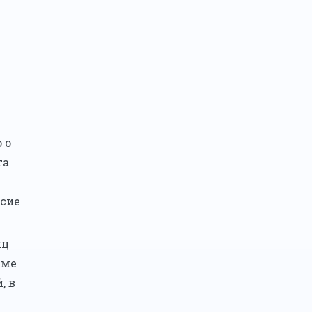
 о
та
асие
иц
еме
, в